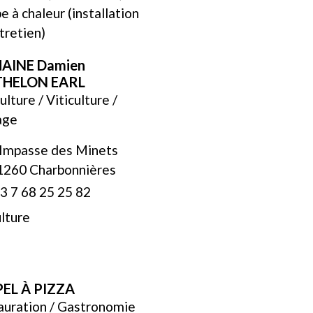
 à chaleur (installation
tretien)
AINE Damien
THELON EARL
ulture / Viticulture /
age
 Impasse des Minets
1260 Charbonnières
3 7 68 25 25 82
ulture
PEL À PIZZA
auration / Gastronomie