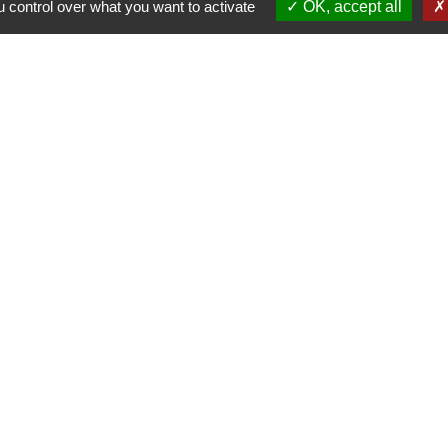
 control over what you want to activate
OK, accept all
Contacts et Horaires
Commune de Charbonnières
1 Place de la Mairie
71260 Charbonnières - FRANCE
+33 3 85 36 91 90
Contact par formulaire
Horaires d'ouverture au public
Les mercredis et vendredis de 8h à 12h
mairie@charbonnieres71.fr
tique de confidentialité
-
Accessibilité
-
Plan du sit