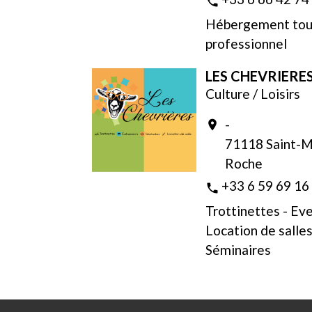
phone
Hébergement tour
professionnel
LES CHEVRIERE
Culture / Loisirs
-
location_on
71118 Saint-M
Roche
+33 6 59 69 16
phone
Trottinettes - Ev
Location de salles
Séminaires