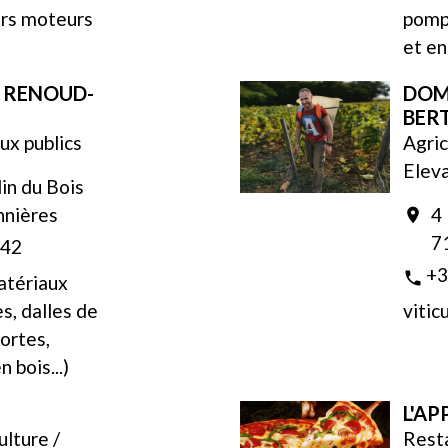
urs moteurs
pompe
et en
 RENOUD-
DOM
BER
ux publics
Agric
Elev
in du Bois
nnières
4
location_on
7
 42
+3
phone
atériaux
s, dalles de
vitic
portes,
n bois...)
L'AP
ulture /
Rest