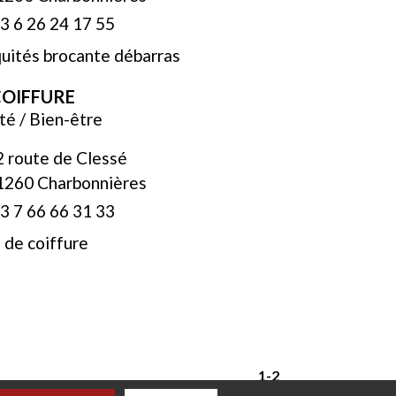
3 6 26 24 17 55
uités brocante débarras
COIFFURE
é / Bien-être
2 route de Clessé
1260 Charbonnières
3 7 66 66 31 33
 de coiffure
1
-2