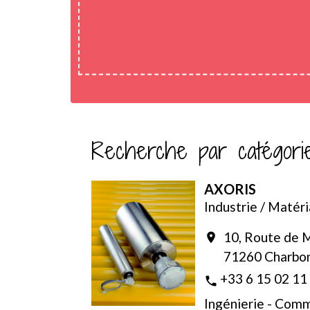
Recherche par catégori
AXORIS
Industrie / Matér
10, Route de 
location_on
71260 Charbo
+33 6 15 02 11
phone
Ingénierie - Com