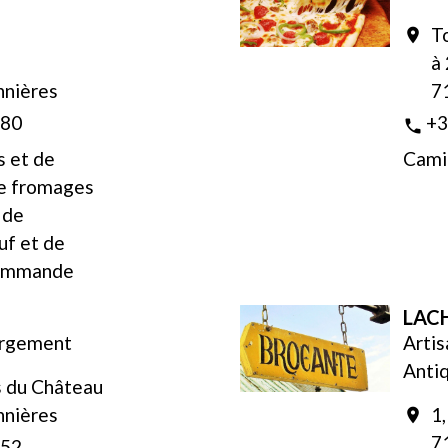
T
location_on
à 
nnières
7
 80
+3
phone
s et de
Camio
de fromages
 de
uf et de
 commande
LAC
ergement
Artis
Antiq
s du Château
nnières
1,
location_on
7
 52