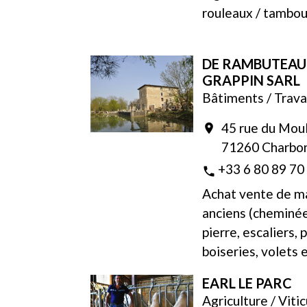
rouleaux / tambo
DE RAMBUTEAU
GRAPPIN SARL
Bâtiments / Trava
45 rue du Moul
location_on
71260 Charbo
+33 6 80 89 70
phone
Achat vente de m
anciens (cheminée
pierre, escaliers, 
boiseries, volets e
EARL LE PARC
Agriculture / Vitic