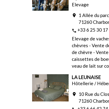
Elevage
1 Allée du parc
location_on
71260 Charbo
+33 6 25 30 17
phone
Elevage de vache
chèvres - Vente 
de chèvre - Vente
caissettes de boe
veau de lait sur
LA LEUNAISE
Hôtellerie / Héb
10 Rue du Clo
location_on
71260 Charbo
+33 6 66 42 74