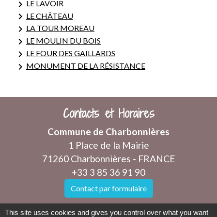
keyboard_arrow_right
LE LAVOIR
keyboard_arrow_right
LE CHÂTEAU
keyboard_arrow_right
LA TOUR MOREAU
keyboard_arrow_right
LE MOULIN DU BOIS
keyboard_arrow_right
LE FOUR DES GAILLARDS
keyboard_arrow_right
MONUMENT DE LA RÉSISTANCE
Contacts et Horaires
Commune de Charbonnières
1 Place de la Mairie
71260 Charbonnières - FRANCE
+33 3 85 36 91 90
Contact par formulaire
This site uses cookies and gives you control over what you want
Horaires d'ouverture au public