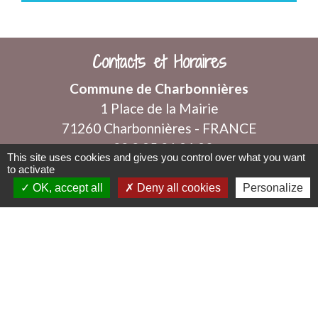
Contacts et Horaires
Commune de Charbonnières
1 Place de la Mairie
71260 Charbonnières - FRANCE
+33 3 85 36 91 90
This site uses cookies and gives you control over what you want
to activate
Contact par formulaire
OK, accept all
Deny all cookies
Personalize
Horaires d'ouverture au public
Les mercredis et vendredis de 8h à 12h
mairie@charbonnieres71.fr