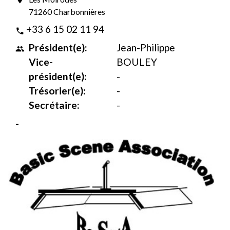
71260 Charbonnières
+33 6 15 02 11 94
phone
Président(e):
Jean-Philippe
people
Vice-
BOULEY
président(e):
-
Trésorier(e):
-
Secrétaire:
-
-