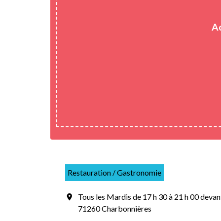
Ac
Restauration / Gastronomie
Tous les Mardis de 17 h 30 à 21 h 00 devan
location_on
71260 Charbonnières