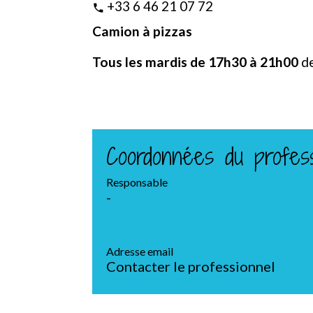
+33 6 46 21 07 72
phone
Camion à pizzas
Tous les mardis de 17h30 à 21h00
d
Coordonnées du profess
Responsable
-
Adresse email
Contacter le professionnel