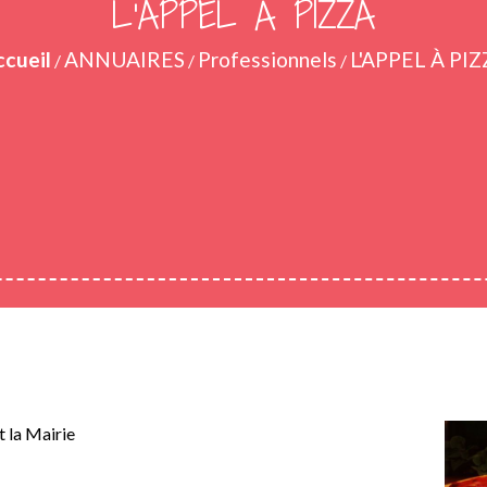
L'APPEL À PIZZA
cueil
ANNUAIRES
Professionnels
L'APPEL À PI
/
/
/
t la Mairie