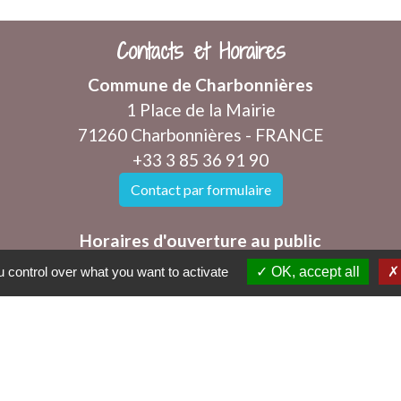
Contacts et Horaires
Commune de Charbonnières
1 Place de la Mairie
71260 Charbonnières - FRANCE
+33 3 85 36 91 90
Contact par formulaire
Horaires d'ouverture au public
Les mercredis et vendredis de 8h à 12h
 control over what you want to activate
OK, accept all
mairie@charbonnieres71.fr
tique de confidentialité
-
Accessibilité
-
Plan du sit