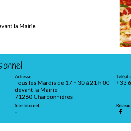
evant la Mairie
ionnel
Adresse
Téléph
Tous les Mardis de 17 h 30 à 21 h 00
+33 6
devant la Mairie
71260 Charbonnières
Site Internet
Réseau
-