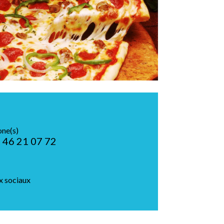
one(s)
 46 21 07 72
x sociaux