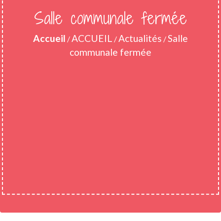
Salle communale fermée
Accueil
ACCUEIL
Actualités
Salle
/
/
/
communale fermée