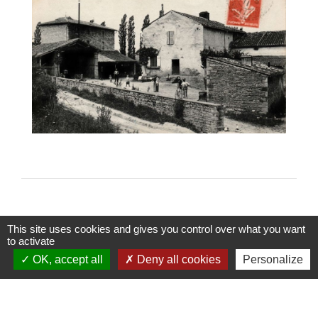
This site uses cookies and gives you control over what you want
to activate
Contacts et Horaires
OK, accept all
Deny all cookies
Personalize
Commune de Charbonnières
1 Place de la Mairie
71260 Charbonnières - FRANCE