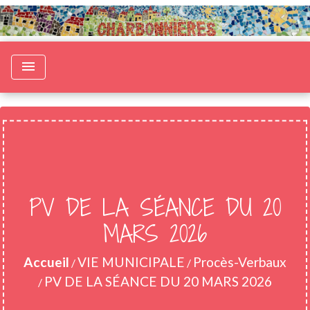
menu
PV DE LA SÉANCE DU 20
MARS 2026
Accueil
VIE MUNICIPALE
Procès-Verbaux
/
/
PV DE LA SÉANCE DU 20 MARS 2026
/