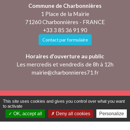
Commune de Charbonnières
1 Place de la Mairie
71260 Charbonnières - FRANCE
+33 3 85 36 91 90
Contact par formulaire
Horaires d'ouverture au public
Les mercredis et vendredis de 8h à 12h
mairie@charbonnieres71.fr
This site uses cookies and gives you control over what you want
Mentions légales
-
Politique de confidentialité
-
to activate
OK, accept all
Deny all cookies
Personalize
Accessibilité
-
Plan du site
-
Gestion des cookies